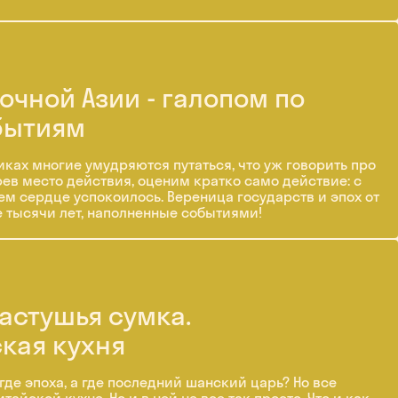
очной Азии - галопом по
бытиям
ках многие умудряются путаться, что уж говорить про
ев место действия, оценим кратко само действие: с
чем сердце успокоилось. Вереница государств и эпох от
 тысячи лет, наполненные событиями!
пастушья сумка.
кая кухня
где эпоха, а где последний шанский царь? Но все