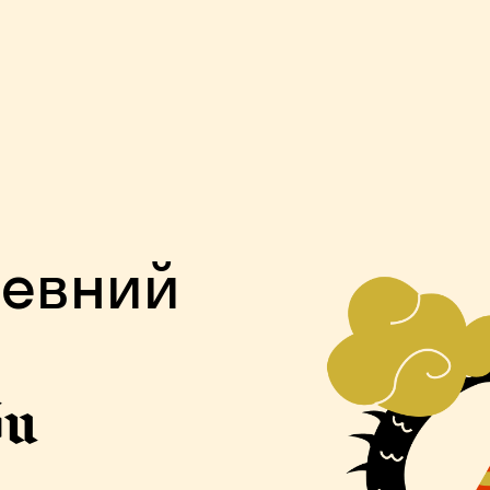
ревний
би