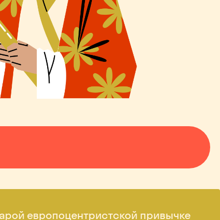
 старой европоцентристской привычке