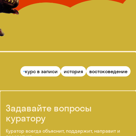
курс в записи
история
востоковедение
Задавайте вопросы
куратору
Куратор всегда объяснит, поддержит, направит и