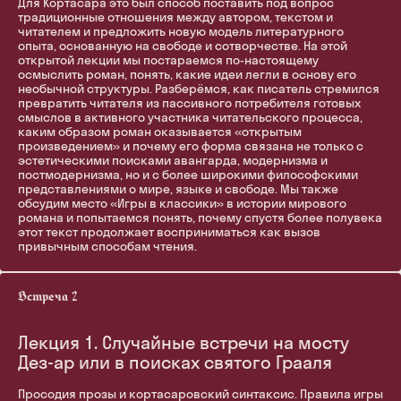
Для Кортасара это был способ поставить под вопрос
традиционные отношения между автором, текстом и
читателем и предложить новую модель литературного
опыта, основанную на свободе и сотворчестве. На этой
открытой лекции мы постараемся по-настоящему
осмыслить роман, понять, какие идеи легли в основу его
необычной структуры. Разберёмся, как писатель стремился
превратить читателя из пассивного потребителя готовых
смыслов в активного участника читательского процесса,
каким образом роман оказывается «открытым
произведением» и почему его форма связана не только с
эстетическими поисками авангарда, модернизма и
постмодернизма, но и с более широкими философскими
представлениями о мире, языке и свободе. Мы также
обсудим место «Игры в классики» в истории мирового
романа и попытаемся понять, почему спустя более полувека
этот текст продолжает восприниматься как вызов
привычным способам чтения.
Лекция 1. Случайные встречи на мосту
Дез-ар или в поисках святого Грааля
Просодия прозы и кортасаровский синтаксис. Правила игры