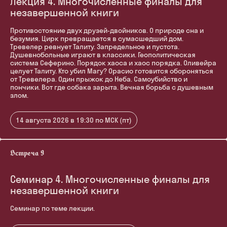
Лекция 4. Многочисленные финалы для
незавершенной книги
Противостояние двух друзей-двойников. О природе сна и
безумия. Цирк превращается в сумасшедший дом.
Тревелер ревнует Талиту. Запредельное и пустота.
Душевнобольные играют в классики. Геополитическая
система Сеферино. Порядок хаоса и хаос порядка. Оливейра
целует Талиту. Кто убил Магу? Орасио готовится обороняться
от Тревелера. Один прыжок до Неба. Самоубийство и
пончики. Вот где собака зарыта. Вечная борьба с душевным
злом.
14 августа 2026 в 19:30 по МСК (пт)
Семинар 4. Многочисленные финалы для
незавершенной книги
Семинар по теме лекции.