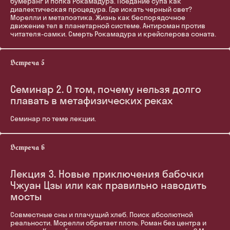
бумеранг и попка Рокамадура. Поедание супа как
диалектическая процедура. Где искать черный свет?
Морелли и метапоэтика. Жизнь как беспорядочное
движение тел в планетарной системе. Антироман против
читателя-самки. Смерть Рокамадура и крейслерова соната.
Семинар 2. О том, почему нельзя долго
плавать в метафизических реках
Семинар по теме лекции.
Лекция 3. Новые приключения бабочки
Чжуан Цзы или как правильно наводить
мосты
Совместные сны и плачущий хлеб. Поиск абсолютной
реальности. Морелли обретает плоть. Роман без центра и