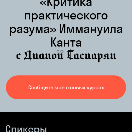
«Критика
практического
разума» Иммануила
Канта
с Дианой Гаспарян
Сообщите мне о новых курсах
Спикеры